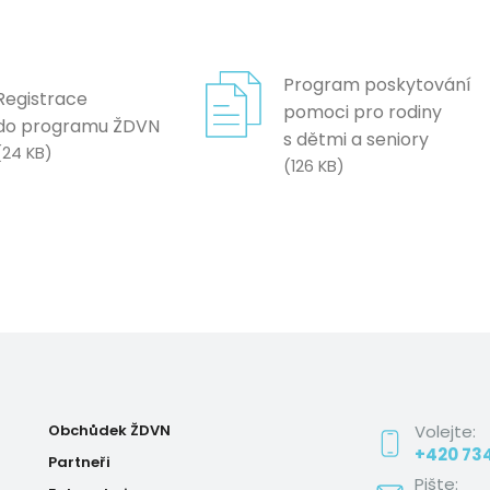
Program poskytování
Registrace
pomoci pro rodiny
do programu ŽDVN
s dětmi a seniory
(
24 KB
)
(
126 KB
)
Obchůdek ŽDVN
Volejte:
+420 734
Partneři
Pište: