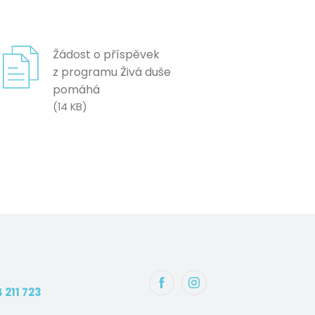
Žádost o příspěvek
z programu Živá duše
pomáhá
(
14 KB
)
 211 723