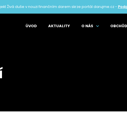
ekt Živá duše v nouzi finančním darem skrze portál darujme.cz -
Podp
ÚVOD
AKTUALITY
O NÁS
OBCHŮD
í