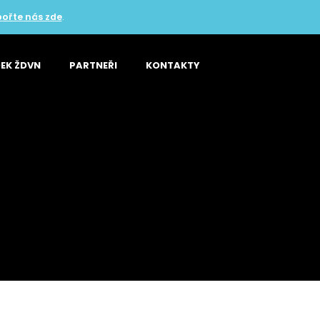
ořte nás zde
.
EK ŽDVN
PARTNEŘI
KONTAKTY